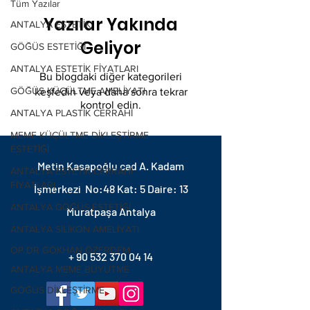
Tüm Yazılar
Yazılar Yakında
ANTALYA ESTETİK
Geliyor
GÖĞÜS ESTETİĞİ
ANTALYA ESTETİK FİYATLARI
Bu blogdaki diğer kategorileri
GÖĞÜS KÜÇÜLTME AMELİYATI
keşfedin veya daha sonra tekrar
kontrol edin.
ANTALYA PLASTİK CERRAHİ
MEME KÜÇÜLTME DİKLEŞTİRME
ESTETİĞİ
Metin Kasapoğlu cad A. Kadam
ANTALYA ESTETİK CERRAHİ
FİYATLARI
İşmerkezi No:48 Kat: 5 Daire: 13
ANTALYA GÖĞÜS ESTETİĞİ
Muratpaşa Antalya
ANTALYA SİLİKON AMELİYATI
OP DR GÖKHAN ÖZERDEM
+
90 532 370 04 14
ANTALYA MEME BÜYÜTME
GÖĞÜS DİKLEŞTİRME