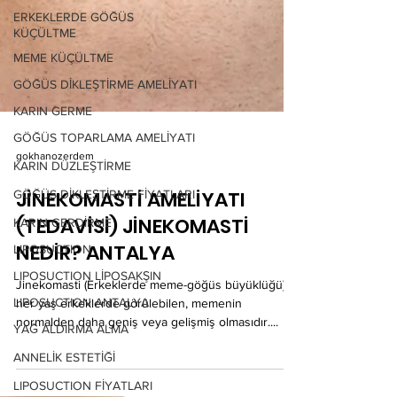
ERKEKLERDE GÖĞÜS
KÜÇÜLTME
MEME KÜÇÜLTME
GÖĞÜS DİKLEŞTİRME AMELİYATI
KARIN GERME
GÖĞÜS TOPARLAMA AMELİYATI
KARIN DÜZLEŞTİRME
gokhanozerdem
GÖĞÜS DİKLEŞTİRME FİYATLARI
KARIN GERDİRME
JİNEKOMASTİ AMELİYATI
LIPOSUCTION
(TEDAVİSİ) JİNEKOMASTİ
LIPOSUCTION LİPOSAKŞIN
NEDİR? ANTALYA
LIPOSUCTION ANTALYA
Jinekomasti (Erkeklerde meme-göğüs büyüklüğü)
YAĞ ALDIRMA ALMA
her yaş erkeklerde görülebilen, memenin
normalden daha geniş veya gelişmiş olmasıdır....
ANNELİK ESTETİĞİ
LIPOSUCTION FİYATLARI