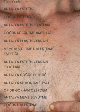
Tüm Yazılar
ANTALYA ESTETİK
GÖĞÜS ESTETİĞİ
ANTALYA ESTETİK FİYATLARI
GÖĞÜS KÜÇÜLTME AMELİYATI
ANTALYA PLASTİK CERRAHİ
MEME KÜÇÜLTME DİKLEŞTİRME
ESTETİĞİ
ANTALYA ESTETİK CERRAHİ
FİYATLARI
ANTALYA GÖĞÜS ESTETİĞİ
ANTALYA SİLİKON AMELİYATI
OP DR GÖKHAN ÖZERDEM
ANTALYA MEME BÜYÜTME
GÖĞÜS DİKLEŞTİRME