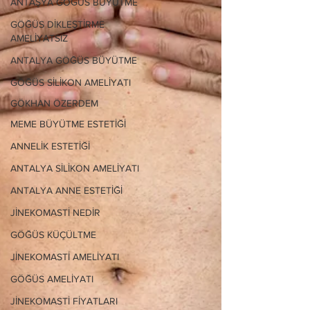
ANTAŞYA GÖĞÜS BÜYÜTME
GÖĞÜS DİKLEŞTİRME
AMELİYATSIZ
ANTALYA GÖĞÜS BÜYÜTME
GÖĞÜS SİLİKON AMELİYATI
GÖKHAN ÖZERDEM
MEME BÜYÜTME ESTETİĞİ
ANNELİK ESTETİĞİ
ANTALYA SİLİKON AMELİYATI
ANTALYA ANNE ESTETİĞİ
JİNEKOMASTİ NEDİR
GÖĞÜS KÜÇÜLTME
JİNEKOMASTİ AMELİYATI
GÖĞÜS AMELİYATI
JİNEKOMASTİ FİYATLARI