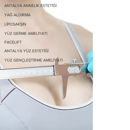
ANTALYA ANNELİK ESTETİĞİ
YAĞ ALDIRMA
LİPOSAKŞIN
YÜZ GERME AMELİYATI
FACELIFT
ANTALYA YÜZ ESTETİĞİ
YÜZ GENÇLEŞTİRME AMELİYATI