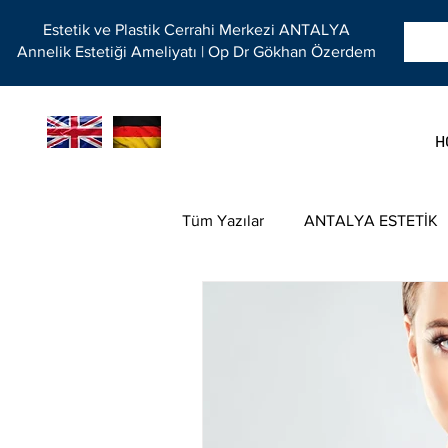
Estetik ve Plastik Cerrahi Merkezi ANTALYA
Annelik Estetiği Ameliyatı | Op Dr Gökhan Özerdem
H
Tüm Yazılar
ANTALYA ESTETİK
GÖĞÜS KÜÇÜLTME AMELİYATI
ANTALYA ESTETİK CERRAHİ Fİ