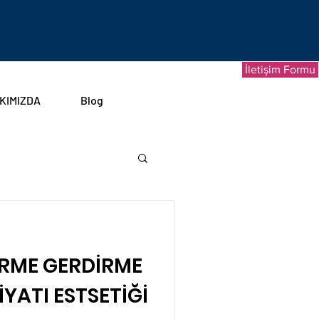
İletişim Formu
KIMIZDA
Blog
EŞTİRME ESTETİĞİ
RME GERDİRME
ON AMELİYATI
İYATI ESTSETİĞİ