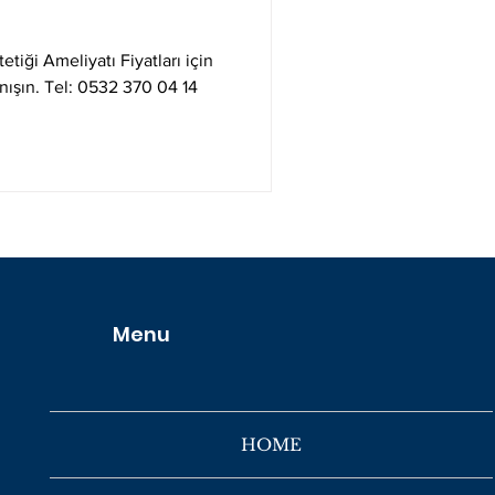
iği Ameliyatı Fiyatları için
anışın. Tel: 0532 370 04 14
 BÜYÜTME
NELİK ESTETİĞİ
GÖĞÜS KÜÇÜLTME
Menu
HOME
TI
KARIN GERME