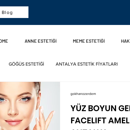
Blog
OME
ANNE ESTETİĞİ
MEME ESTETİĞİ
HAK
GÖĞÜS ESTETİĞİ
ANTALYA ESTETİK FİYATLARI
ANTALYA PLASTİK CERRAHİ
MEME KÜÇÜLTME DİKL
gokhanozerdem
YÜZ BOYUN GE
YATLARI
ANTALYA GÖĞÜS ESTETİĞİ
ANTALYA SİLİK
FACELIFT AMEL