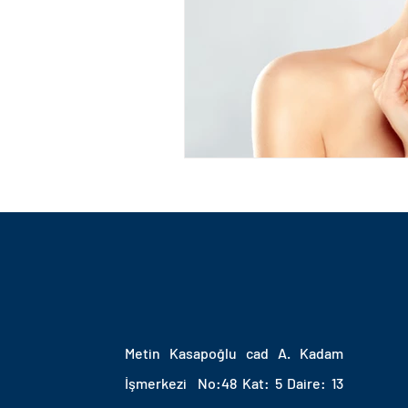
OP DR GÖKHAN ÖZERDEM
ANTAŞYA GÖĞÜS BÜYÜTME
GÖĞÜS SİLİKON AMELİYATI
ANTALYA SİLİKON AMELİYATI
JİNEKOMASTİ AMELİYATI
Metin Kasapoğlu cad A. Kadam
ERKEKLERDE GÖĞÜS KÜÇÜLT
İşmerkezi No:48 Kat: 5 Daire: 13