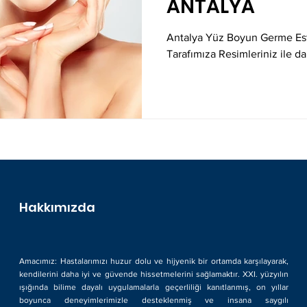
ANTALYA
ANTALYA MEME BÜYÜTME
GÖĞÜS DİKLEŞTİRME
Antalya Yüz Boyun Germe Estet
Tarafımıza Resimleriniz ile d
GÖĞÜS DİKLEŞTİRME AMELİYATSIZ
ANTALYA GÖĞÜS
GÖKHAN ÖZERDEM
MEME BÜYÜTME ESTETİĞİ
AN
ANTALYA ANNE ESTETİĞİ
JİNEKOMASTİ NEDİR
Hakkımızda
GÖĞÜS AMELİYATI
JİNEKOMASTİ FİYATLARI
Amacımız: Hastalarımızı huzur dolu ve hijyenik bir ortamda karşılayarak,
kendilerini daha iyi ve güvende hissetmelerini sağlamaktır. XXI. yüzyılın
ME
MEME KÜÇÜLTME
GÖĞÜS DİKLEŞTİRME AMELİYA
ışığında bilime dayalı uygulamalarla geçerliliği kanıtlanmış, on yıllar
boyunca deneyimlerimizle desteklenmiş ve insana saygılı