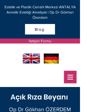
Estetik ve Plastik Cerrahi Merkezi ANTALYA
Annelik Estetiği Ameliyatı | Op Dr Gökhan
Özerdem
Blog
İletişim Formu
Açık Rıza Beyanı
Op Dr Gökhan ÖZERDEM