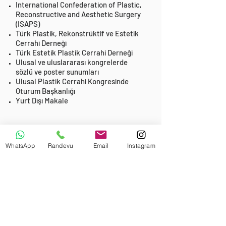
International Confederation of Plastic,
Reconstructive and Aesthetic Surgery
(ISAPS)
Türk Plastik, Rekonstrüktif ve Estetik
Cerrahi Derneği
Türk Estetik Plastik Cerrahi Derneği
Ulusal ve uluslararası kongrelerde
sözlü ve poster sunumları
Ulusal Plastik Cerrahi Kongresinde
Oturum Başkanlığı
Yurt Dışı Makale
WhatsApp
Randevu
Email
Instagram
Metin Kasapoğlu cad A. Kadam
İşmerkezi No:48 Kat: 5 Daire: 13
Muratpaşa Antalya
+
90 532 370 04 14