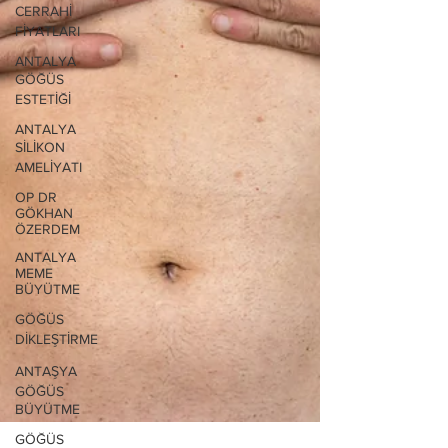
CERRAHİ
FİYATLARI
ANTALYA
GÖĞÜS
ESTETİĞİ
ANTALYA
SİLİKON
AMELİYATI
OP DR
GÖKHAN
ÖZERDEM
ANTALYA
MEME
BÜYÜTME
GÖĞÜS
DİKLEŞTİRME
ANTAŞYA
GÖĞÜS
BÜYÜTME
GÖĞÜS