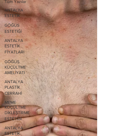
Tüm Yazılar
ANTALYA
ESTETİK
GÖĞÜS
ESTETİĞİ
ANTALYA
ESTETİK
FİYATLARI
GÖĞÜS
KÜÇÜLTME
AMELİYATI
ANTALYA
PLASTİK
CERRAHİ
MEME
KÜÇÜLTME
DİKLEŞTİRME
ESTETİĞİ
ANTALYA
ESTETİK