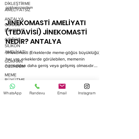
DİKLEŞTİRME
AMELİYATSIZ
ANTALYA
GÖĞÜS
gokhanozerdem
BÜYÜTME
JİNEKOMASTİ AMELİYATI
GÖĞÜS
SİLİKON
(TEDAVİSİ) JİNEKOMASTİ
AMELİYATI
NEDİR? ANTALYA
GÖKHAN
ÖZERDEM
Jinekomasti (Erkeklerde meme-göğüs büyüklüğü)
MEME
her yaş erkeklerde görülebilen, memenin
BÜYÜTME
normalden daha geniş veya gelişmiş olmasıdır....
ESTETİĞİ
WhatsApp
Randevu
Email
Instagram
ANNELİK
ESTETİĞİ
ANTALYA
SİLİKON
Metin Kasapoğlu cad A. Kadam
AMELİYATI
İşmerkezi No:48 Kat: 5 Daire: 13
ANTALYA
ANNE