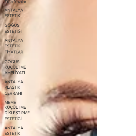
Tüm Yazılar
ANTALYA
ESTETİK
GÖĞÜS
ESTETİĞİ
ANTALYA
ESTETİK
FİYATLARI
GÖĞÜS
KÜÇÜLTME
AMELİYATI
ANTALYA
PLASTİK
CERRAHİ
MEME
KÜÇÜLTME
DİKLEŞTİRME
ESTETİĞİ
ANTALYA
ESTETİK