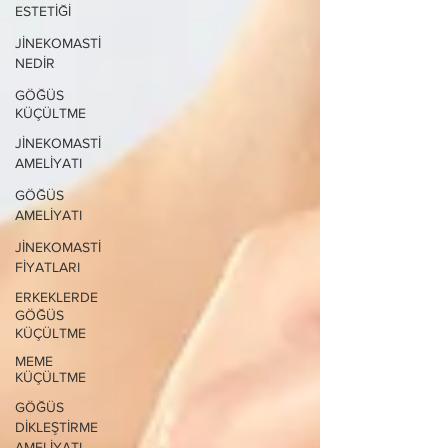
ESTETİĞİ
JİNEKOMASTİ
NEDİR
GÖĞÜS
KÜÇÜLTME
JİNEKOMASTİ
AMELİYATI
GÖĞÜS
AMELİYATI
JİNEKOMASTİ
FİYATLARI
ERKEKLERDE
GÖĞÜS
KÜÇÜLTME
MEME
KÜÇÜLTME
GÖĞÜS
DİKLEŞTİRME
AMELİYATI