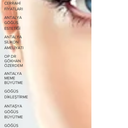
CERRAHİ
FİYATLARI
ANTALYA
GÖĞÜS
ESTETİĞİ
ANTALYA
SİLİKON
AMELİYATI
OP DR
GÖKHAN
ÖZERDEM
ANTALYA
MEME
BÜYÜTME
GÖĞÜS
DİKLEŞTİRME
ANTAŞYA
GÖĞÜS
BÜYÜTME
GÖĞÜS